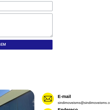
GEM
E-mail
sindimoveisms@sindimoveisms.c
Endereço